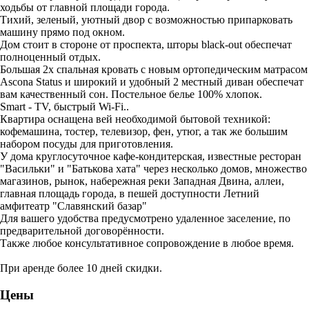
ходьбы от главной площади города.
Тихий, зеленый, уютный двор с возможностью припарковать
машину прямо под окном.
Дом стоит в стороне от проспекта, шторы black-out обеспечат
полноценный отдых.
Большая 2х спальная кровать с новым ортопедическим матрасом
Ascona Status и широкий и удобный 2 местный диван обеспечат
вам качественный сон. Постельное белье 100% хлопок.
Smart - TV, быстрый Wi-Fi..
Квартира оснащена вей необходимой бытовой техникой:
кофемашина, тостер, телевизор, фен, утюг, а так же большим
набором посуды для приготовления.
У дома круглосуточное кафе-кондитерская, известные ресторан
"Васильки" и "Батькова хата" через несколько домов, множество
магазинов, рынок, набережная реки Западная Двина, аллеи,
главная площадь города, в пешей доступности Летний
амфитеатр "Славянский базар"
Для вашего удобства предусмотрено удаленное заселение, по
предварительной договорённости.
Также любое консультативное сопровождение в любое время.
При аренде более 10 дней скидки.
Цены