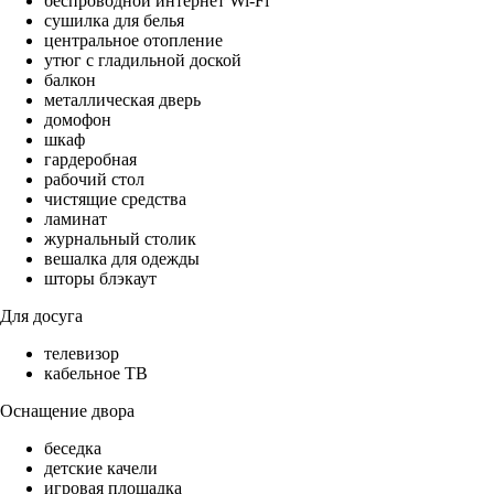
беспроводной интернет Wi-Fi
сушилка для белья
центральное отопление
утюг с гладильной доской
балкон
металлическая дверь
домофон
шкаф
гардеробная
рабочий стол
чистящие средства
ламинат
журнальный столик
вешалка для одежды
шторы блэкаут
Для досуга
телевизор
кабельное ТВ
Оснащение двора
беседка
детские качели
игровая площадка