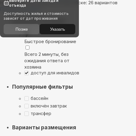
Выберите даты заезда и
Найдём, где остановиться в Витебске: 26 вариантов
отъезда
Показать на карте
Доступность жилья и стоимость
зависят от дат проживания
Выбирайте лучшее
Позже
Указать
Быстрое бронирование
Всего 2 минуты, без
ожидания ответа от
хозяина
доступ для инвалидов
Популярные фильтры
бассейн
включён завтрак
трансфер
Варианты размещения