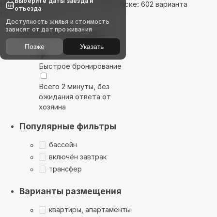
Выберите даты заезда и
Найдём, где остановиться в Витебске: 602 варианта
отъезда
Показать на карте
Доступность жилья и стоимость
зависят от дат проживания
Выбирайте лучшее
Позже
Указать
Быстрое бронирование
Всего 2 минуты, без
ожидания ответа от
хозяина
Популярные фильтры
бассейн
включён завтрак
трансфер
Варианты размещения
квартиры, апартаменты